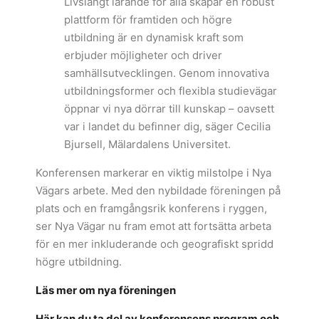
Livslångt lärande för alla skapar en robust
plattform för framtiden och högre
utbildning är en dynamisk kraft som
erbjuder möjligheter och driver
samhällsutvecklingen. Genom innovativa
utbildningsformer och flexibla studievägar
öppnar vi nya dörrar till kunskap – oavsett
var i landet du befinner dig, säger Cecilia
Bjursell, Mälardalens Universitet.
Konferensen markerar en viktig milstolpe i Nya
Vägars arbete. Med den nybildade föreningen på
plats och en framgångsrik konferens i ryggen,
ser Nya Vägar nu fram emot att fortsätta arbeta
för en mer inkluderande och geografiskt spridd
högre utbildning.
Läs mer om nya föreningen
Här kan du ta del av konferensens program och