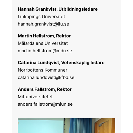
Hannah Grankvist, Utbildningsledare
Linköpings Universitet
hannah.grankvist@liu.se
Martin Hellström, Rektor
Mälardalens Universitet
martin.hellstrom@mdu.se
Catarina Lundqvist, Vetenskaplig ledare
Norrbottens Kommuner
catarina.lundqvist@kfbd.se
Anders Fällström, Rektor
Mittuniversitetet
anders.fallstrom@miun.se