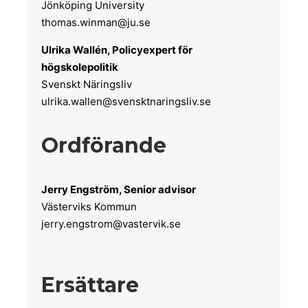
Jönköping University
thomas.winman@ju.se
Ulrika Wallén, Policyexpert för
högskolepolitik
Svenskt Näringsliv
ulrika.wallen@svensktnaringsliv.se
Ordförande
Jerry Engström, Senior advisor
Västerviks Kommun
jerry.engstrom@vastervik.se
Ersättare