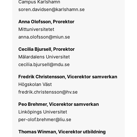
Campus Karlshamn
soren.davidsen@karlshamn.se
Anna Olofsson, Prorektor
Mittuniversitetet
anna.olofsson@miun.se
Cecilia Bjursell, Prorektor
Mälardalens Universitet
cecilia.bjursell@mdu.se
Fredrik Christensson, Vicerektor
samverkan
Högskolan Väst
fredrik.christensson@hv.se
Peo Brehmer, Vicerektor samverkan
Linköpings Universitet
per-olof.brehmer@liu.se
Thomas Winman, Vicerektor utbildning