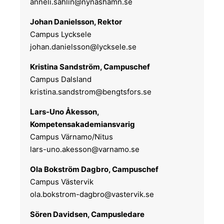
anneli.sahlin@nynashamn.se
Johan Danielsson, Rektor
Campus Lycksele
johan.danielsson@lycksele.se
Kristina Sandström, Campuschef
Campus Dalsland
kristina.sandstrom@bengtsfors.se
Lars-Uno Åkesson,
Kompetensakademiansvarig
Campus Värnamo/Nitus
lars-uno.akesson@varnamo.se
Ola Bokström Dagbro, Campuschef
Campus Västervik
ola.bokstrom-dagbro@vastervik.se
Sören Davidsen, Campusledare