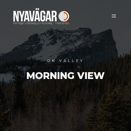
Huvud
ON VALLEY
MORNING VIEW