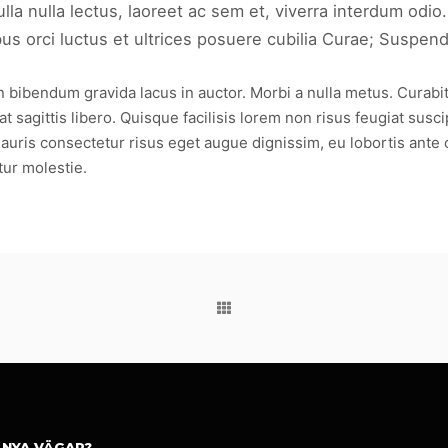
a nulla lectus, laoreet ac sem et, viverra interdum odio.
 orci luctus et ultrices posuere cubilia Curae; Suspendis
ibendum gravida lacus in auctor. Morbi a nulla metus. Curabitur s
 sagittis libero. Quisque facilisis lorem non risus feugiat susci
auris consectetur risus eget augue dignissim, eu lobortis ante 
tur molestie.
 NYA VÄGAR?