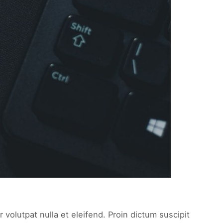
 volutpat nulla et eleifend. Proin dictum suscipit