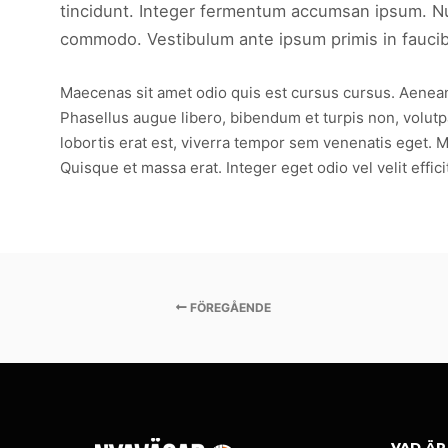
tincidunt. Integer fermentum accumsan ipsum. Null
commodo. Vestibulum ante ipsum primis in faucibus
Maecenas sit amet odio quis est cursus cursus. Aenean b
Phasellus augue libero, bibendum et turpis non, volutpat
lobortis erat est, viverra tempor sem venenatis eget. M
Quisque et massa erat. Integer eget odio vel velit effici
FÖREGÅENDE
VAD ÄR